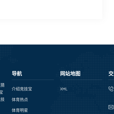
导航
网站地图
交
竞猜
介绍竞技宝
XML
宝
竞技
体育热点
体育明星