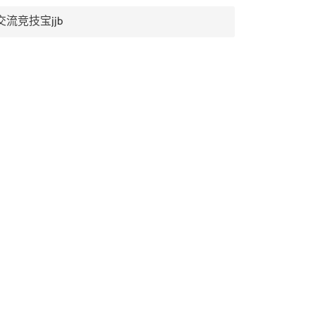
交流竞技宝jjb