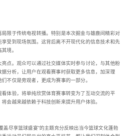
再局限于传统电视转播。特别是本次掘金与雄鹿间精彩对
能享受到现场氛围。这背后离不开现代化的信息技术和先
临其境。
大亮点。观众可以通过社交媒体实时参与讨论，与其他粉
数据分析，让用户在观看赛事时获取更多信息，加深理
他们不仅是旁观者，更成为赛事的一部分。
观看体验，将单纯欣赏体育赛事转变为了互动交流的平
，将会越来越依赖于科技创新来提升用户体验。
覆盖尽享篮球盛宴”的主题充分反映出当今篮球文化蓬勃