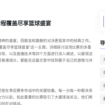
全程覆盖尽享篮球盛宴
精神的盛宴，而掘金和雄鹿的对决更是其中的经典之作。
导
覆盖尽享篮球盛宴”这一主题，详细探讨这场比赛的多重
表现、以及直播技术等四个方面进行深入阐述，以展现这
是普通观众，都能在这篇文章中找到属于自己的激情与共
更是在季后赛争夺战中的关键较量。每一分每一秒都关系
全力以赴。如此重要的比赛吸引了大量球迷关注，他们希
如何应对挑战。