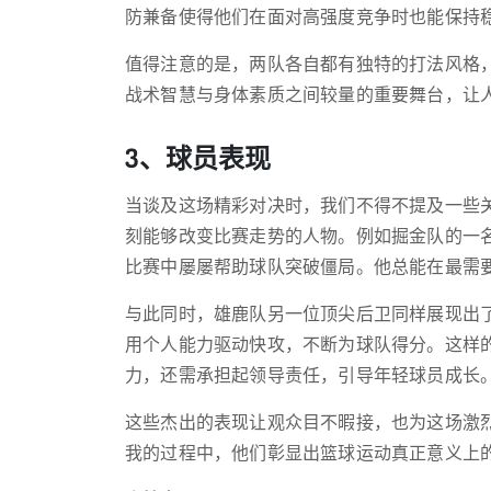
防兼备使得他们在面对高强度竞争时也能保持
值得注意的是，两队各自都有独特的打法风格
战术智慧与身体素质之间较量的重要舞台，让
3、球员表现
当谈及这场精彩对决时，我们不得不提及一些
刻能够改变比赛走势的人物。例如掘金队的一
比赛中屡屡帮助球队突破僵局。他总能在最需
与此同时，雄鹿队另一位顶尖后卫同样展现出
用个人能力驱动快攻，不断为球队得分。这样
力，还需承担起领导责任，引导年轻球员成长
这些杰出的表现让观众目不暇接，也为这场激
我的过程中，他们彰显出篮球运动真正意义上