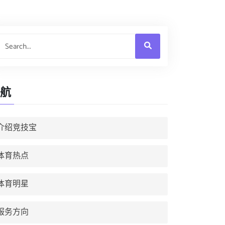
航
介绍竞技宝
体育热点
体育明星
服务方向