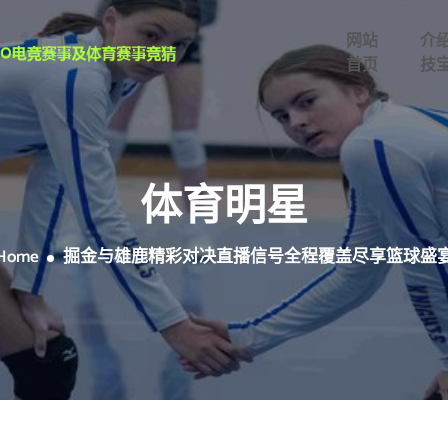
网站
介
首页
技
体育明星
Home
掘金与雄鹿精彩对决直播信号全程覆盖尽享篮球盛