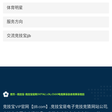
体育明星
服务方向
交流竞技宝jjb
竞技宝VIP官网【JJB.com】,竞技宝是电子竞技竞猜网站公司,