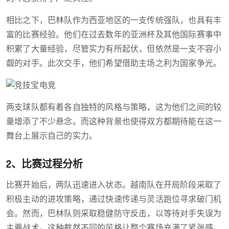
相比之下，巴林队作为西亚地区的一支传统强队，也具有丰
富的比赛经验。他们在过去数年的亚洲杯及其他国际赛事中
积累了大量经验，尽管实力有所起伏，但依然是一支不容小
觑的对手。此次交手，他们希望借助主场之利为国家争光。
两支球队都有着各自独特的风格与策略，这为他们之间的较
量增添了不少悬念。而这种背景也使得双方都期待能在这一
舞台上展示自己的实力。
2、比赛过程分析
比赛开始后，两队迅速进入状态。越南队在开局阶段采取了
积极主动的进攻策略，通过快速传递与灵活跑位寻求破门机
会。然而，巴林队则采取稳健防守反击，以等待对手失误为
主要战术。这种截然不同的风格让整个赛场充满了紧张感。