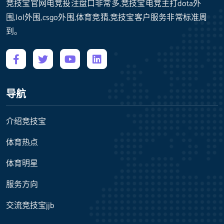
竞技宝官网电竞投注盘口非常多,竞技宝电竞主打dota外
围,lol外围,csgo外围,体育竞猜,竞技宝客户服务非常标准周
到。
导航
介绍竞技宝
体育热点
体育明星
服务方向
交流竞技宝jjb