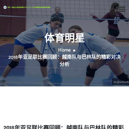
体育明星
Home
2018年亚足联比赛回顾：越南队与巴林队的精彩对决
分析
2018年亚足联比赛回顾：越南队与巴林队的精彩